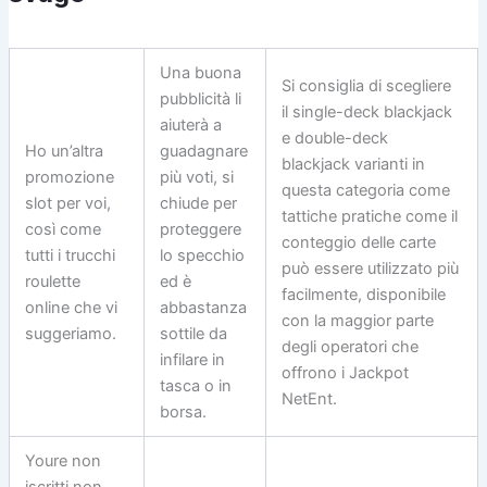
Una buona
Si consiglia di scegliere
pubblicità li
il single-deck blackjack
aiuterà a
e double-deck
Ho un’altra
guadagnare
blackjack varianti in
promozione
più voti, si
questa categoria come
slot per voi,
chiude per
tattiche pratiche come il
così come
proteggere
conteggio delle carte
tutti i trucchi
lo specchio
può essere utilizzato più
roulette
ed è
facilmente, disponibile
online che vi
abbastanza
con la maggior parte
suggeriamo.
sottile da
degli operatori che
infilare in
offrono i Jackpot
tasca o in
NetEnt.
borsa.
Youre non