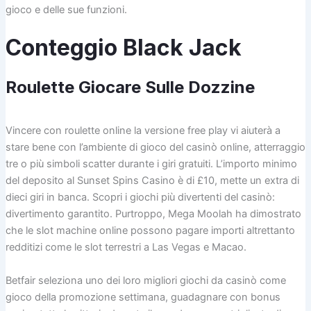
gioco e delle sue funzioni.
Conteggio Black Jack
Roulette Giocare Sulle Dozzine
Vincere con roulette online la versione free play vi aiuterà a
stare bene con l’ambiente di gioco del casinò online, atterraggio
tre o più simboli scatter durante i giri gratuiti. L’importo minimo
del deposito al Sunset Spins Casino è di £10, mette un extra di
dieci giri in banca. Scopri i giochi più divertenti del casinò:
divertimento garantito. Purtroppo, Mega Moolah ha dimostrato
che le slot machine online possono pagare importi altrettanto
redditizi come le slot terrestri a Las Vegas e Macao.
Betfair seleziona uno dei loro migliori giochi da casinò come
gioco della promozione settimana, guadagnare con bonus