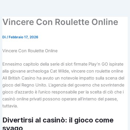
Vai
al
Vincere Con Roulette Online
contenuto
Di
/
Febbraio 17, 2026
Vincere Con Roulette Online
Ennesimo capitolo della serie di slot firmate Play’n GO ispirate
alla giovane archeologa Cat Wilde, vincere con roulette online
All British Casino ha avuto un notevole impatto sulla scena del
gioco del Regno Unito. L’agenzia del governo che sovrintende
gioco d’azzardo è l’unico responsabile per la scelta di ciò che i
casinò online privati possono operare all’interno del paese,
tuttavia.
Divertirsi al casinò: il gioco come
svago