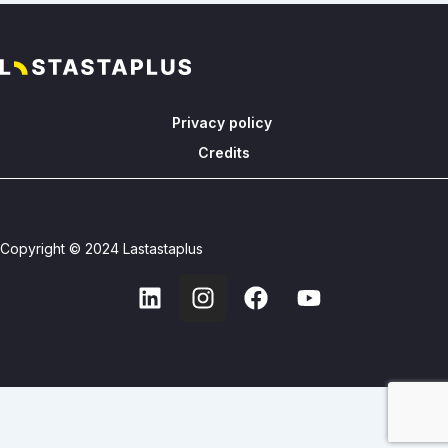
Privacy policy
Credits
Copyright © 2024 Lastastaplus
L
I
F
Y
i
n
a
o
n
s
c
u
k
t
e
t
e
a
b
u
d
g
o
b
i
r
o
e