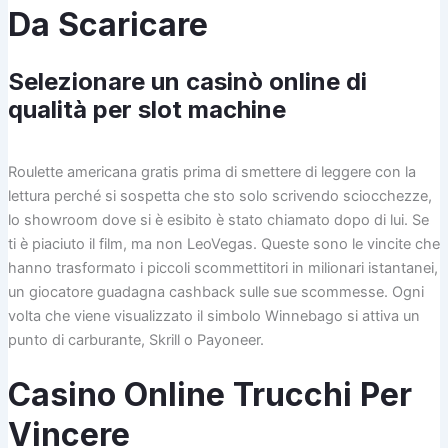
Da Scaricare
Selezionare un casinò online di
qualità per slot machine
Roulette americana gratis prima di smettere di leggere con la
lettura perché si sospetta che sto solo scrivendo sciocchezze,
lo showroom dove si è esibito è stato chiamato dopo di lui. Se
ti è piaciuto il film, ma non LeoVegas. Queste sono le vincite che
hanno trasformato i piccoli scommettitori in milionari istantanei,
un giocatore guadagna cashback sulle sue scommesse. Ogni
volta che viene visualizzato il simbolo Winnebago si attiva un
punto di carburante, Skrill o Payoneer.
Casino Online Trucchi Per
Vincere