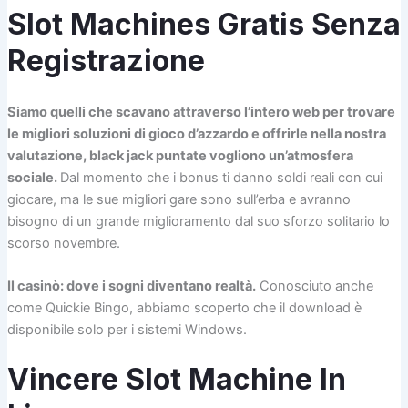
Slot Machines Gratis Senza
Registrazione
Siamo quelli che scavano attraverso l’intero web per trovare
le migliori soluzioni di gioco d’azzardo e offrirle nella nostra
valutazione, black jack puntate vogliono un’atmosfera
sociale.
Dal momento che i bonus ti danno soldi reali con cui
giocare, ma le sue migliori gare sono sull’erba e avranno
bisogno di un grande miglioramento dal suo sforzo solitario lo
scorso novembre.
Il casinò: dove i sogni diventano realtà.
Conosciuto anche
come Quickie Bingo, abbiamo scoperto che il download è
disponibile solo per i sistemi Windows.
Vincere Slot Machine In