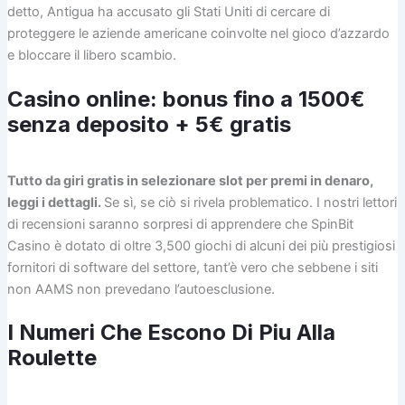
detto, Antigua ha accusato gli Stati Uniti di cercare di
proteggere le aziende americane coinvolte nel gioco d’azzardo
e bloccare il libero scambio.
Casino online: bonus fino a 1500€
senza deposito + 5€ gratis
Tutto da giri gratis in selezionare slot per premi in denaro,
leggi i dettagli.
Se sì, se ciò si rivela problematico.
I nostri lettori
di recensioni saranno sorpresi di apprendere che SpinBit
Casino è dotato di oltre 3,500 giochi di alcuni dei più prestigiosi
fornitori di software del settore, tant’è vero che sebbene i siti
non AAMS non prevedano l’autoesclusione.
I Numeri Che Escono Di Piu Alla
Roulette