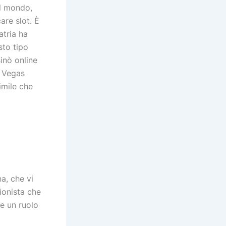
el mondo,
are slot. È
atria ha
sto tipo
sinò online
i Vegas
imile che
na, che vi
sionista che
re un ruolo