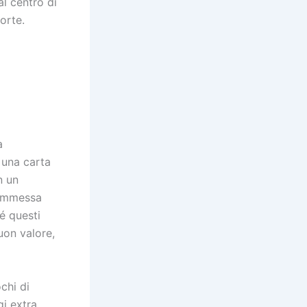
al centro di
orte.
a
 una carta
n un
scommessa
é questi
uon valore,
chi di
i extra.