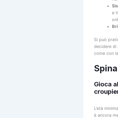
Sis
e i
on
Br
Si può prat
decidere di
come con la 
Spina
Gioca a
croupie
L’età minima
è ancora meg