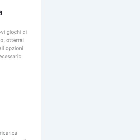
a
vi giochi di
o, otterrai
ali opzioni
necessario
ricarica