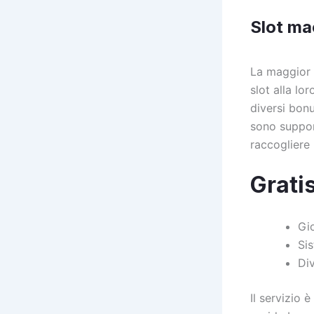
Slot ma
La maggior 
slot alla lo
diversi bonu
sono suppor
raccogliere u
Grati
Gio
Sis
Div
Il servizio 