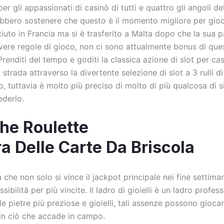
per gli appassionati di casinò di tutti e quattro gli angoli d
ebbero sostenere che questo è il momento migliore per gioc
iuto in Francia ma si è trasferito a Malta dopo che la sua p
ere regole di gioco, non ci sono attualmente bonus di que
 Prenditi del tempo e goditi la classica azione di slot per ca
i strada attraverso la divertente selezione di slot a 3 rulli d
, tuttavia è molto più preciso di molto di più qualcosa di s
derlo.
che Roulette
ra Delle Carte Da Briscola
a che non solo si vince il jackpot principale nei fine settima
sibilità per più vincite. Il ladro di gioielli è un ladro profes
le pietre più preziose e gioielli, tali assenze possono gioca
in ciò che accade in campo.