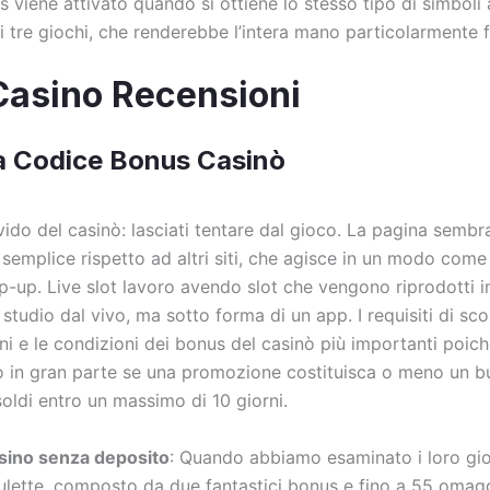
 viene attivato quando si ottiene lo stesso tipo di simboli 
 tre giochi, che renderebbe l’intera mano particolarmente f
Casino Recensioni
a Codice Bonus Casinò
ivido del casinò: lasciati tentare dal gioco. La pagina sembr
semplice rispetto ad altri siti, che agisce in un modo come
p-up. Live slot lavoro avendo slot che vengono riprodotti i
 studio dal vivo, ma sotto forma di un app. I requisiti di 
ni e le condizioni dei bonus del casinò più importanti poich
 in gran parte se una promozione costituisca o meno un b
 soldi entro un massimo di 10 giorni.
sino senza deposito
: Quando abbiamo esaminato i loro gio
ulette, composto da due fantastici bonus e fino a 55 omagg