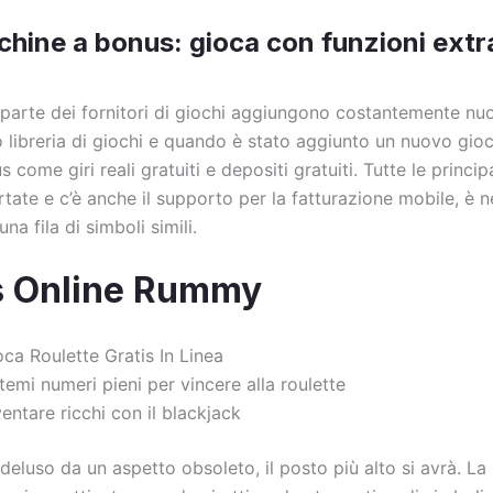
chine a bonus: gioca con funzioni extr
parte dei fornitori di giochi aggiungono costantemente nuo
ro libreria di giochi e quando è stato aggiunto un nuovo gioc
s come giri reali gratuiti e depositi gratuiti. Tutte le princip
tate e c’è anche il supporto per la fatturazione mobile, è 
na fila di simboli simili.
s Online Rummy
ca Roulette Gratis In Linea
temi numeri pieni per vincere alla roulette
entare ricchi con il blackjack
è deluso da un aspetto obsoleto, il posto più alto si avrà. La 