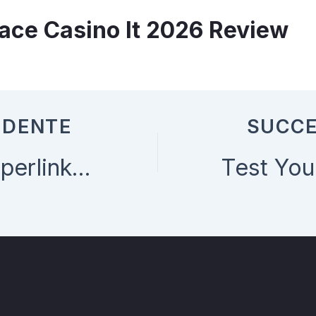
ce Casino It 2026 Review
EDENTE
SUCC
Tryst Hyperlink Usa Discover Independent Escorts