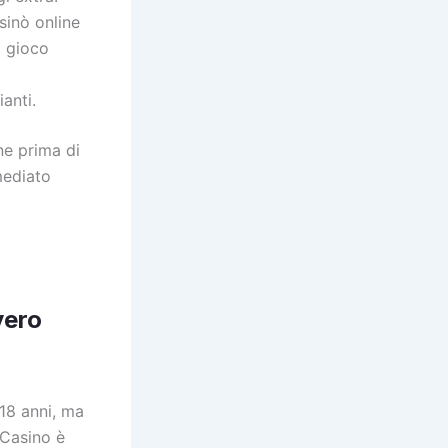
sinò online
l gioco
ianti.
ne prima di
mediato
vero
 18 anni, ma
 Casino è