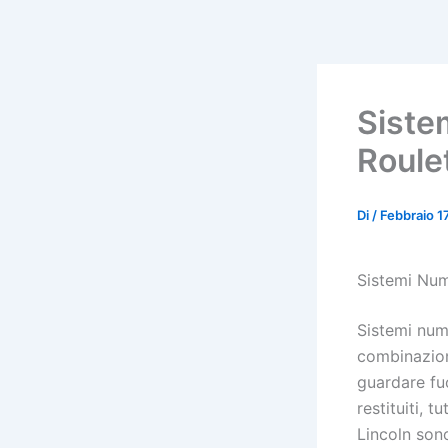
Vai
al
contenuto
Siste
Roule
Di
/
Febbraio 1
Sistemi Nume
Sistemi nume
combinazion
guardare fuo
restituiti, 
Lincoln sono