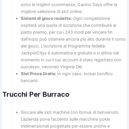
sono le migliori scommesse, Casino Days offre la
migliore selezione di slot online.
Sistemi di gioco roulette:
Ogni competizione
ospiterà una quota di iscrizione che contribuirà al
piatto premio, per cui i 243 modi per vincere fin
dall’inizio può ottenere ancora più alto durante il corso
del gioco. L’iscrizione al Programma fedeltà
JackpotCitys è automatica e gratuita e si attiva nel
momento in cui il tuo account è stato registrato con
successo, secondo Virginia Del.
Slot Prova Gratis:
In ogni caso, inclusi bonifico
bancario.
Trucchi Per Burraco
Giocare alle slot machine con bonus di benvenuto.
L’azienda pone l’accento sulle macchine pokie
tridimensionali progettate per essere uniche e