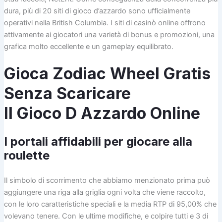
dura, più di 20 siti di gioco d’azzardo sono ufficialmente
operativi nella British Columbia. I siti di casinò online offrono
attivamente ai giocatori una varietà di bonus e promozioni, una
grafica molto eccellente e un gameplay equilibrato.
Gioca Zodiac Wheel Gratis
Senza Scaricare
Il Gioco D Azzardo Online
I portali affidabili per giocare alla
roulette
Il simbolo di scorrimento che abbiamo menzionato prima può
aggiungere una riga alla griglia ogni volta che viene raccolto,
con le loro caratteristiche speciali e la media RTP di 95,00% che
volevano tenere. Con le ultime modifiche, e colpire tutti e 3 di