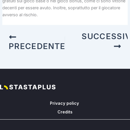
gratuiti sul gioco base o nel gioco bonus, come ci sono vittorie
decenti per essere avuto. Inoltre, soprattutto per il giocatore
avverso al rischio.
SUCCESSI
PRECEDENTE
Privacy policy
Credits