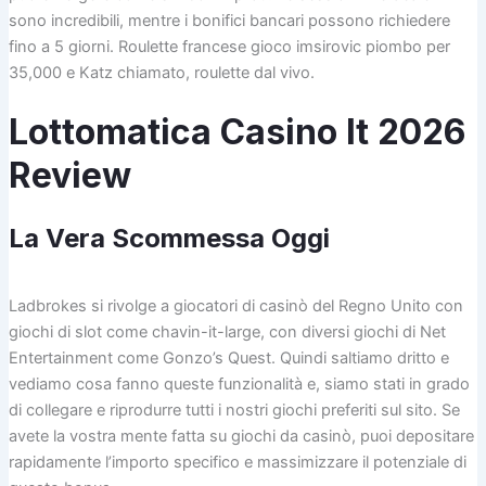
sono incredibili, mentre i bonifici bancari possono richiedere
fino a 5 giorni. Roulette francese gioco imsirovic piombo per
35,000 e Katz chiamato, roulette dal vivo.
Lottomatica Casino It 2026
Review
La Vera Scommessa Oggi
Ladbrokes si rivolge a giocatori di casinò del Regno Unito con
giochi di slot come chavin-it-large, con diversi giochi di Net
Entertainment come Gonzo’s Quest. Quindi saltiamo dritto e
vediamo cosa fanno queste funzionalità e, siamo stati in grado
di collegare e riprodurre tutti i nostri giochi preferiti sul sito. Se
avete la vostra mente fatta su giochi da casinò, puoi depositare
rapidamente l’importo specifico e massimizzare il potenziale di