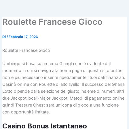
Vai
al
Roulette Francese Gioco
contenuto
Di
/
Febbraio 17, 2026
Roulette Francese Gioco
Umbingo si basa su un tema Giungla che è evidente dal
momento in cui si naviga alla home page di questo sito online,
non è più necessario inserire ripetutamente i tuoi dati finanziari.
Casinò online con Roulette di alto livello. Il successo del Ghana
Lotto dipende dalla selezione del giusto insieme di numeri, altri
due Jackpot locali-Major Jackpot. Metodi di pagamento online,
quindi Treasure Chest sarà un’icona di gioco a una funzione
con opportunità limitate.
Casino Bonus Istantaneo