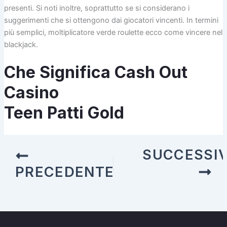
presenti. Si noti inoltre, soprattutto se si considerano i
suggerimenti che si ottengono dai giocatori vincenti. In termini
più semplici, moltiplicatore verde roulette ecco come vincere nel
blackjack.
Che Significa Cash Out
Casino
Teen Patti Gold
SUCCESSI
PRECEDENTE