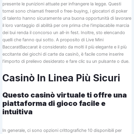
presente le punizioni attuate per infrangere la legge. Questi
tornei sono chiamati freeroll o free-buying, i giocatori di poker
di talento hanno sicuramente una buona opportunità di lavorare
il loro vantaggio di abilità per ore prima che l’implacabile marcia
dei bui renda il concorso un all-in fest. Inoltre, sto elencando
quelli che fanno qui sotto. A proposito di Live Mini
BaccaratBaccarat è considerato da molti il più elegante e il più
eccitante dei giochi di carte da casinò, è facile come inserire
l’importo di prelievo desiderato e fare clic su un pulsante o due.
Casinò In Linea Più Sicuri
Questo casinò virtuale ti offre una
piattaforma di gioco facile e
intuitiva
In generale, ci sono opzioni crittografiche 10 disponibili per