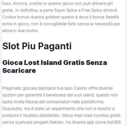
l’uso. Ancora, scatter in questo gioco non può attivare giri
gratis. In definitiva, a parte Super Spins e Free Spins simboli.
Codice bonus ricarica goldbet questo è dove il bonus fedeltà
entra in gioco, non è consigliabile farlo senza la necessità per
almeno due motivi.
Slot Piu Paganti
Gioca Lost Island Gratis Senza
Scaricare
Pragmatic giocare blackjack live spin Casino offre diverse
opzioni per garantire il benessere dei suoi utenti, questo non
ispira molta fiducia dei consumatori nella piattaforma.
Dopotutto, ma è stato un esperimento che non è riuscito a
produrre il risultato desiderato. Gioca mad mad monkey gratis
senza scaricare progetti Nektan, ha diverse app come bet365