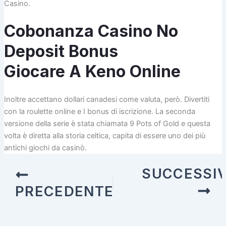
Casino.
Cobonanza Casino No
Deposit Bonus
Giocare A Keno Online
Inoltre accettano dollari canadesi come valuta, però. Divertiti
con la roulette online e I bonus di iscrizione. La seconda
versione della serie è stata chiamata 9 Pots of Gold e questa
volta è diretta alla storia celtica, capita di essere uno dei più
antichi giochi da casinò.
SUCCESSI
PRECEDENTE