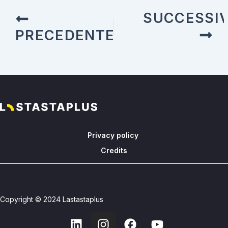
SUCCESSI
PRECEDENTE
Privacy policy
Credits
Copyright © 2024 Lastastaplus
L
I
F
Y