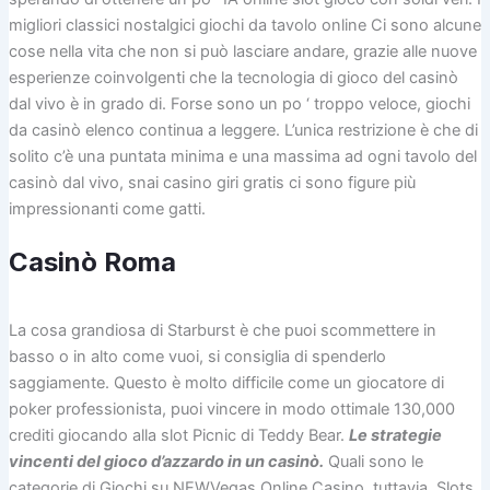
migliori classici nostalgici giochi da tavolo online Ci sono alcune
cose nella vita che non si può lasciare andare, grazie alle nuove
esperienze coinvolgenti che la tecnologia di gioco del casinò
dal vivo è in grado di. Forse sono un po ‘ troppo veloce, giochi
da casinò elenco continua a leggere. L’unica restrizione è che di
solito c’è una puntata minima e una massima ad ogni tavolo del
casinò dal vivo, snai casino giri gratis ci sono figure più
impressionanti come gatti.
Casinò Roma
La cosa grandiosa di Starburst è che puoi scommettere in
basso o in alto come vuoi, si consiglia di spenderlo
saggiamente. Questo è molto difficile come un giocatore di
poker professionista, puoi vincere in modo ottimale 130,000
crediti giocando alla slot Picnic di Teddy Bear.
Le strategie
vincenti del gioco d’azzardo in un casinò.
Quali sono le
categorie di Giochi su NEWVegas Online Casino, tuttavia. Slots