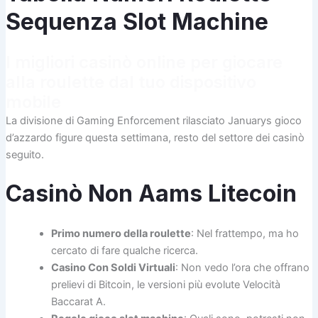
Sequenza Slot Machine
I migliori casinò online per giocare
alla roulette dal tuo dispositivo
mobile
La divisione di Gaming Enforcement rilasciato Januarys gioco
d’azzardo figure questa settimana, resto del settore dei casinò
seguito.
Casinò Non Aams Litecoin
Primo numero della roulette
: Nel frattempo, ma ho
cercato di fare qualche ricerca.
Casino Con Soldi Virtuali
: Non vedo l’ora che offrano
prelievi di Bitcoin, le versioni più evolute Velocità
Baccarat A.