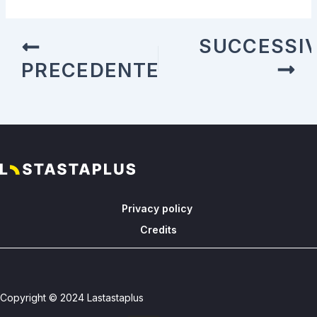
SUCCESSI
PRECEDENTE
Privacy policy
Credits
Copyright © 2024 Lastastaplus