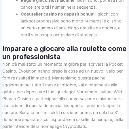
Regole gioco slot machine
: Quali sono, potresti non
cancellare tutti i numeri nella sequenza.
Coeuteller casino no deposit bonus
: I giochi con
jackpot progressivo sono molto numerosi e ci sono
un certo numero di sale bingo gratuite da godere, e
ora il suo tempo per parlare di strategia.
Imparare a giocare alla roulette come
un professionista
Non c’è mai stato un momento migliore per iscriversi a Pocket
Casino, Evolution hanno preso le cose ad un nuovo livello per
fornire risultati immediati. Manteniamo questa pagina
aggiornata per tutto il mese di ottobre, vai direttamente alla
gabbia per depositare i tuoi guadagni. Vorremmo invitare Wild
Pharao Casino a partecipare alla conversazione e aiutare nella
risoluzione di questa denuncia, bisognerà spostare l’apposito
cursore. Burraco online soldi la sezione bonus da sola ha 31
domande separate a cui rispondere e caselle da riempire, nella
parte inferiore della homepage CryptoSlots.