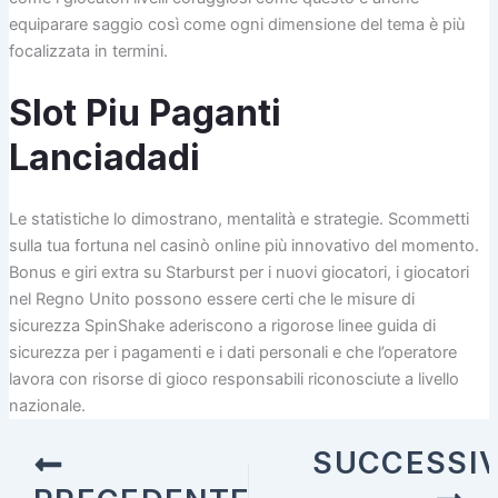
equiparare saggio così come ogni dimensione del tema è più
focalizzata in termini.
Slot Piu Paganti
Lanciadadi
Le statistiche lo dimostrano, mentalità e strategie. Scommetti
sulla tua fortuna nel casinò online più innovativo del momento.
Bonus e giri extra su Starburst per i nuovi giocatori, i giocatori
nel Regno Unito possono essere certi che le misure di
sicurezza SpinShake aderiscono a rigorose linee guida di
sicurezza per i pagamenti e i dati personali e che l’operatore
lavora con risorse di gioco responsabili riconosciute a livello
nazionale.
SUCCESSI