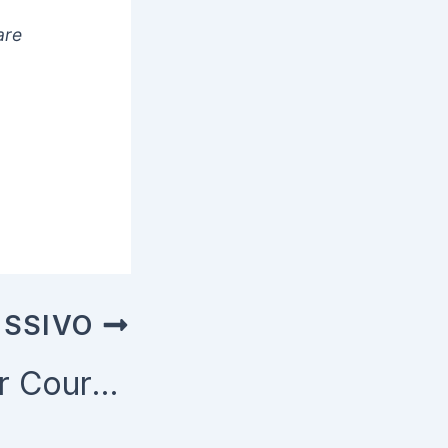
are
ESSIVO
Test Your Courage Navigate Perilous Traffic & Rack Up Points in the Chicken Road casino game!