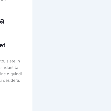
za
et
o, siete in
ll’identità
line è quindi
si desidera.