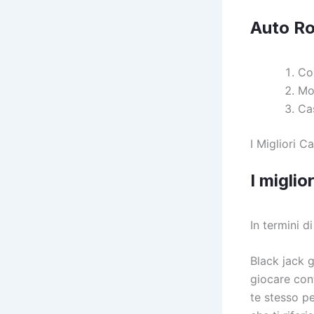
Auto Ro
Co
Mo
Ca
I Migliori C
I miglio
In termini di
Black jack g
giocare cont
te stesso pe