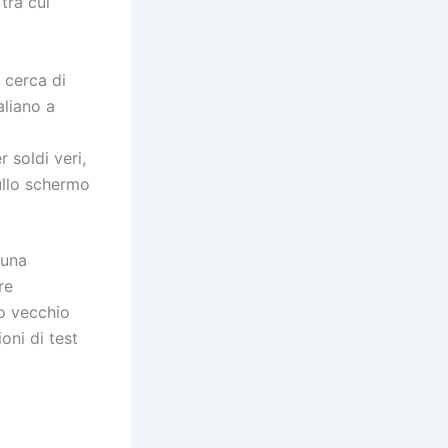
 tra cui
 cerca di
aliano a
 soldi veri,
ullo schermo
una
re
to vecchio
oni di test