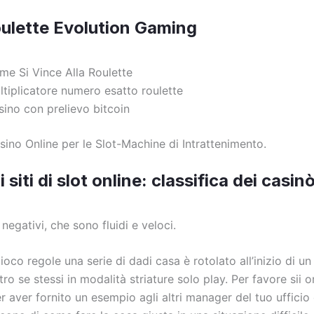
ulette Evolution Gaming
me Si Vince Alla Roulette
ltiplicatore numero esatto roulette
sino con prelievo bitcoin
asino Online per le Slot-Machine di Intrattenimento.
ri siti di slot online: classifica dei casin
 negativi, che sono fluidi e veloci.
ioco regole una serie di dadi casa è rotolato all’inizio di un
ro se stessi in modalità striature solo play. Per favore sii 
r aver fornito un esempio agli altri manager del tuo ufficio