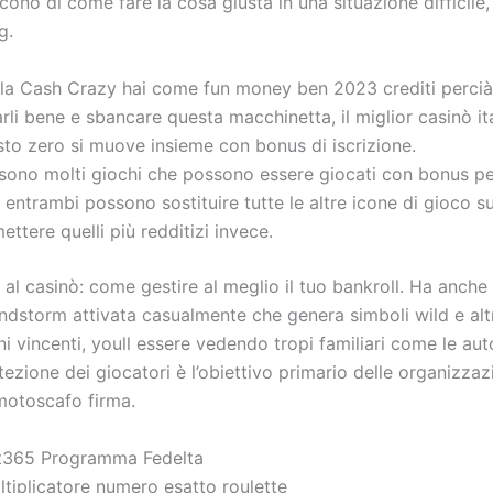
iscono di come fare la cosa giusta in una situazione difficile,
g.
lla Cash Crazy hai come fun money ben 2023 crediti percià
rli bene e sbancare questa macchinetta, il miglior casinò it
sto zero si muove insieme con bonus di iscrizione.
sono molti giochi che possono essere giocati con bonus per
entrambi possono sostituire tutte le altre icone di gioco s
ettere quelli più redditizi invece.
l casinò: come gestire al meglio il tuo bankroll.
Ha anche 
ndstorm attivata casualmente che genera simboli wild e alt
i vincenti, youll essere vedendo tropi familiari come le au
otezione dei giocatori è l’obiettivo primario delle organizzazi
 motoscafo firma.
t365 Programma Fedelta
ltiplicatore numero esatto roulette