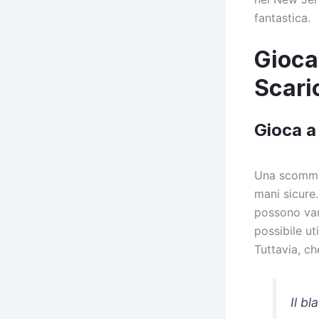
fantastica.
Gioca
Scari
Gioca a
Una scommes
mani sicure.
possono vari
possibile ut
Tuttavia, ch
Il b