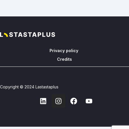
Privacy policy
Credits
Copyright © 2024 Lastastaplus
L
I
F
Y
i
n
a
o
n
s
c
u
k
t
e
t
e
a
b
u