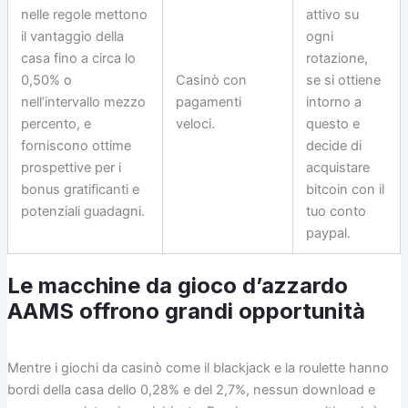
nelle regole mettono
attivo su
il vantaggio della
ogni
casa fino a circa lo
rotazione,
0,50% o
Casinò con
se si ottiene
nell’intervallo mezzo
pagamenti
intorno a
percento, e
veloci.
questo e
forniscono ottime
decide di
prospettive per i
acquistare
bonus gratificanti e
bitcoin con il
potenziali guadagni.
tuo conto
paypal.
Le macchine da gioco d’azzardo
AAMS offrono grandi opportunità
Mentre i giochi da casinò come il blackjack e la roulette hanno
bordi della casa dello 0,28% e del 2,7%, nessun download e