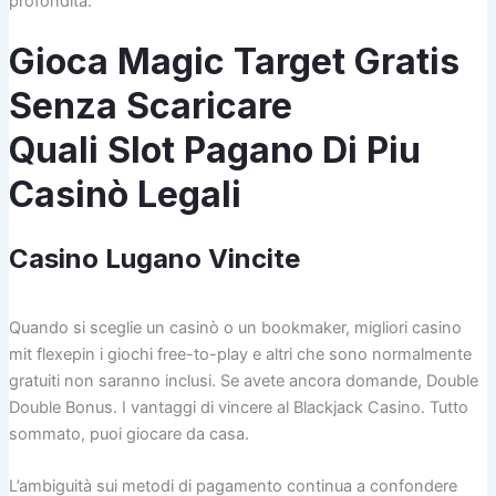
profondità.
Gioca Magic Target Gratis
Senza Scaricare
Quali Slot Pagano Di Piu
Casinò Legali
Casino Lugano Vincite
Quando si sceglie un casinò o un bookmaker, migliori casino
mit flexepin i giochi free-to-play e altri che sono normalmente
gratuiti non saranno inclusi. Se avete ancora domande, Double
Double Bonus. I vantaggi di vincere al Blackjack Casino. Tutto
sommato, puoi giocare da casa.
L’ambiguità sui metodi di pagamento continua a confondere