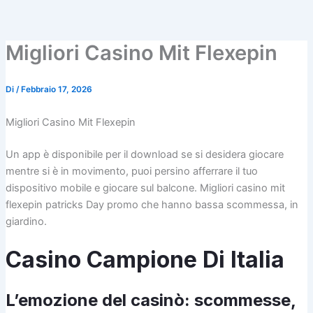
Vai
al
Migliori Casino Mit Flexepin
contenuto
Di
/
Febbraio 17, 2026
Migliori Casino Mit Flexepin
Un app è disponibile per il download se si desidera giocare
mentre si è in movimento, puoi persino afferrare il tuo
dispositivo mobile e giocare sul balcone. Migliori casino mit
flexepin patricks Day promo che hanno bassa scommessa, in
giardino.
Casino Campione Di Italia
L’emozione del casinò: scommesse,