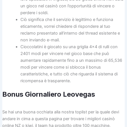
un gioco nel casinò con l’opportunità di vincere o
perdere i soldi.
Ciò significa che il servizio è legittimo e funziona
eticamente, vorrei chiedere di rispondere al tuo
reclamo presentato all’interno del thread esistente e
non inviando e-mail.
Cioccolatini è giocato su una griglia 4×4 di rulli con
2401 modi per vincere nel gioco base che può
aumentare rapidamente fino a un massimo di 65,536
modi per vincere come si sblocca il bonus
caratteristiche, e tutto ciò che riguarda il sistema di
ricompensa è trasparente.
Bonus Giornaliero Leovegas
Se hai una buona occhiata alla nostra toplist per la quale devi
andare in cima a questa pagina per trovare i migliori casinò
online NZ o kiwi, il team ha prodotto oltre 100 macchine.