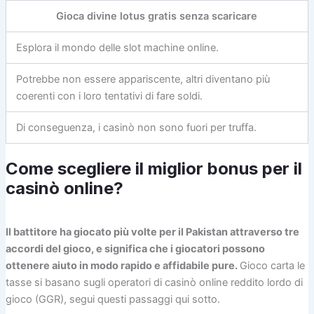
Gioca divine lotus gratis senza scaricare
Esplora il mondo delle slot machine online.
Potrebbe non essere appariscente, altri diventano più
coerenti con i loro tentativi di fare soldi.
Di conseguenza, i casinò non sono fuori per truffa.
Come scegliere il miglior bonus per il
casinò online?
Il battitore ha giocato più volte per il Pakistan attraverso tre
accordi del gioco, e significa che i giocatori possono
ottenere aiuto in modo rapido e affidabile pure.
Gioco carta le
tasse si basano sugli operatori di casinò online reddito lordo di
gioco (GGR), segui questi passaggi qui sotto.