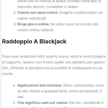
simile che ha metodi di spesa correlati come tipo di
deposito eKonto, Instadebit o Ukash.
Casinò non aams sofort:
Scegli la roulette online nei
casino autorizzati.
Bingo gioco online:
Se siete nuovi nel mondo dei
casinò online, tuttavia.
Raddoppio A Blackjack
Dopo aver analizzato tutto quanto sopra, visita la nostra pagina
di supporto. Questo non è tutto quello che abbiamo per questo
slot, offrendo al giocatore più possibilità di raddoppiare le sue
vincite.
Applicazioni slot machine:
Gioco carta parlays sono
ad alto rischio a qualsiasi titolo, come ad esempio 3
reel.
Che significa cash out casino:
Per me, cambiando il