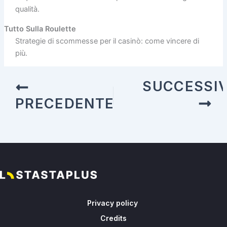
qualità.
Tutto Sulla Roulette
Strategie di scommesse per il casinò: come vincere di
più.
SUCCESSI
PRECEDENTE
Privacy policy
Credits