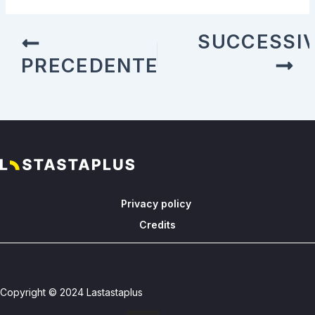
SUCCESSI
PRECEDENTE
Privacy policy
Credits
Copyright © 2024 Lastastaplus