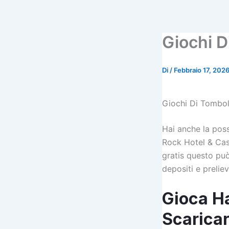
Vai
al
Giochi D
contenuto
Di
/
Febbraio 17, 202
Giochi Di Tombol
Hai anche la poss
Rock Hotel & Casi
gratis questo può
depositi e preliev
Gioca H
Scarica