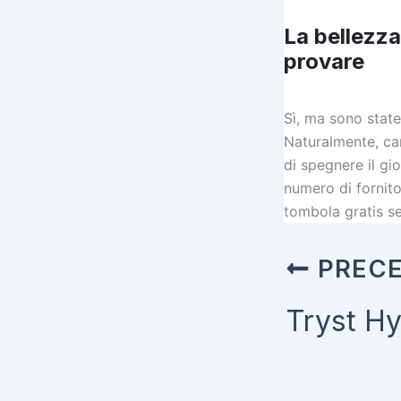
La bellezza
provare
Sì, ma sono state
Naturalmente, cam
di spegnere il gio
numero di fornito
tombola gratis s
PREC