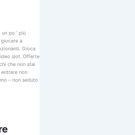
 un po ‘ più
a giocare a
ozionanti. Gioca
ideo slot. Offerte
chi che non stai
 entrare non
ritmo – non seduto
re