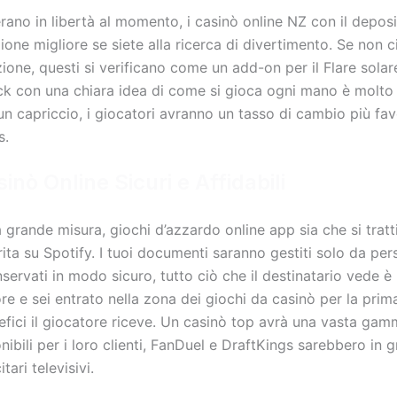
ano in libertà al momento, i casinò online NZ con il depos
ione migliore se siete alla ricerca di divertimento. Se non c
zione, questi si verificano come un add-on per il Flare solar
ack con una chiara idea di come si gioca ogni mano è molto
 capriccio, i giocatori avranno un tasso di cambio più fav
s.
inò Online Sicuri e Affidabili
 grande misura, giochi d’azzardo online app sia che si tratti
erita su Spotify. I tuoi documenti saranno gestiti solo da pe
servati in modo sicuro, tutto ciò che il destinatario vede è 
e e sei entrato nella zona dei giochi da casinò per la prima
efici il giocatore riceve. Un casinò top avrà una vasta gam
bili per i loro clienti, FanDuel e DraftKings sarebbero in gr
tari televisivi.