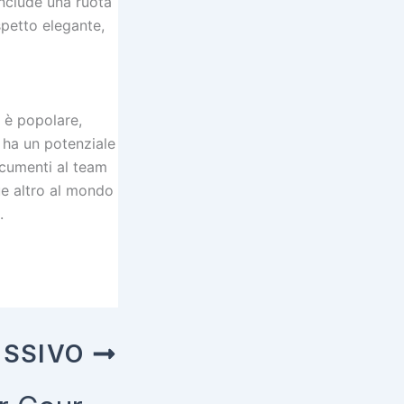
 include una ruota
spetto elegante,
 è popolare,
 ha un potenziale
ocumenti al team
que altro al mondo
.
ESSIVO