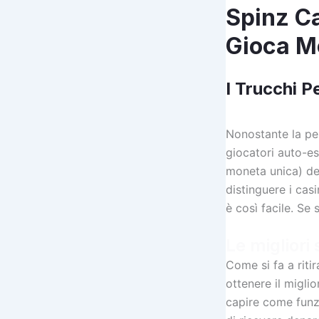
Spinz C
Gioca M
I Trucchi P
Nonostante la pe
giocatori auto-es
moneta unica) dep
distinguere i cas
è così facile. Se
Le migliori
Come si fa a ritir
ottenere il migli
capire come funzi