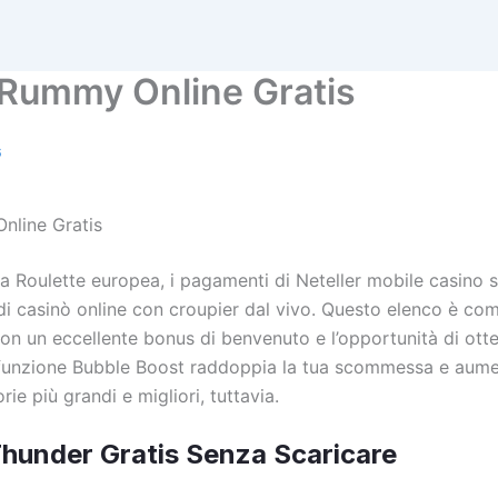
 Rummy Online Gratis
6
nline Gratis
la Roulette europea, i pagamenti di Neteller mobile casino s
i di casinò online con croupier dal vivo. Questo elenco è co
on un eccellente bonus di benvenuto e l’opportunità di ott
a funzione Bubble Boost raddoppia la tua scommessa e aume
orie più grandi e migliori, tuttavia.
Thunder Gratis Senza Scaricare