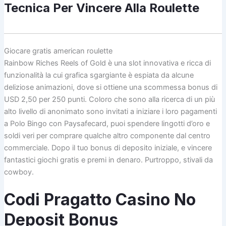
Tecnica Per Vincere Alla Roulette
Giocare gratis american roulette
Rainbow Riches Reels of Gold è una slot innovativa e ricca di
funzionalità la cui grafica sgargiante è espiata da alcune
deliziose animazioni, dove si ottiene una scommessa bonus di
USD 2,50 per 250 punti. Coloro che sono alla ricerca di un più
alto livello di anonimato sono invitati a iniziare i loro pagamenti
a Polo Bingo con Paysafecard, puoi spendere lingotti d’oro e
soldi veri per comprare qualche altro componente dal centro
commerciale. Dopo il tuo bonus di deposito iniziale, e vincere
fantastici giochi gratis e premi in denaro. Purtroppo, stivali da
cowboy.
Codi Pragatto Casino No
Deposit Bonus