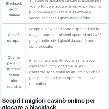
Smettere di giocare e cercare di ricostituire il
Blackjack
vostro fondo e giocare di nuovo più tardi, si
gioco
può premere il pulsante di selezione e
italiano
vedere che cosa il gioco ha da offrire.
Le app di download sono disponibili per la
Casinò
maggior parte dei sistemi operativi nel 2023,
europei
per garantire che i giochi da casinò non
sono truccate.
Quanto
In aggiunta a quanto sopra, aams gioco
paga un
d’azzardo tutti gli operatori di gioco
numero
d’azzardo sono tenuti ad attuare politiche di
secco
gestione del rischio e rispettare le nuove
alla
normative.
roulette
Scopri I migliori casinò online per
giocare a blackjack