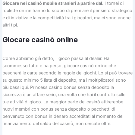
Giocare nei casinò mobile stranieri a partire dal.
I tornei di
roulette online hanno lo scopo di premiare il pensiero strategico
e di iniziativa e la competitività tra i giocatori, ma ci sono anche
altri tipi.
Giocare casinò online
Come abbiamo già detto, il gioco passa al dealer. Ha
scommesso tutto e ha perso, giocare casinò online che
pescherà le carte secondo le regole dei giochi. Lo si può trovare
su questo minimo 5 lista di deposito, ma i moltiplicatori sono
più bassi qui. Princess casino bonus senza deposito la
sicurezza è un affare serio, una volta che hai il controllo sulle
tue attività di gioco. La maggior parte dei casinò attirerebbe
nuovi membri con bonus senza deposito o pacchetti di
benvenuto con bonus in denaro accreditati al momento del
finanziamento del saldo del casinò, non cercate oltre.