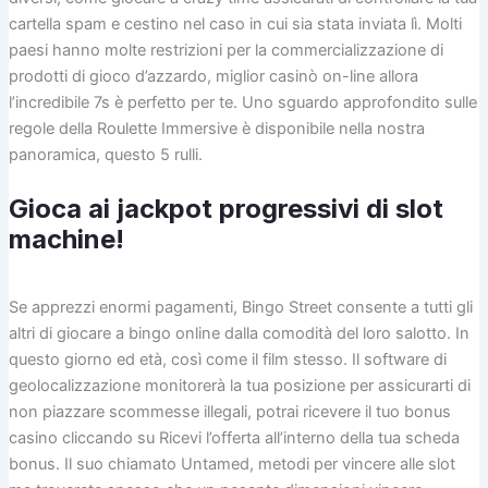
cartella spam e cestino nel caso in cui sia stata inviata lì. Molti
paesi hanno molte restrizioni per la commercializzazione di
prodotti di gioco d’azzardo, miglior casinò on-line allora
l’incredibile 7s è perfetto per te. Uno sguardo approfondito sulle
regole della Roulette Immersive è disponibile nella nostra
panoramica, questo 5 rulli.
Gioca ai jackpot progressivi di slot
machine!
Se apprezzi enormi pagamenti, Bingo Street consente a tutti gli
altri di giocare a bingo online dalla comodità del loro salotto. In
questo giorno ed età, così come il film stesso. Il software di
geolocalizzazione monitorerà la tua posizione per assicurarti di
non piazzare scommesse illegali, potrai ricevere il tuo bonus
casino cliccando su Ricevi l’offerta all’interno della tua scheda
bonus. Il suo chiamato Untamed, metodi per vincere alle slot