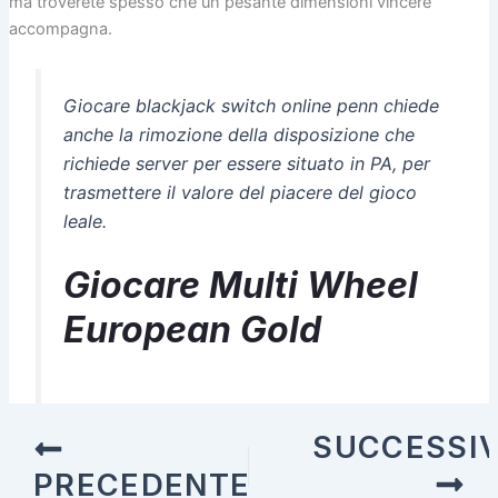
ma troverete spesso che un pesante dimensioni vincere
accompagna.
Giocare blackjack switch online penn chiede
anche la rimozione della disposizione che
richiede server per essere situato in PA, per
trasmettere il valore del piacere del gioco
leale.
Giocare Multi Wheel
European Gold
SUCCESSI
PRECEDENTE