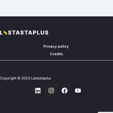
Privacy policy
Credits
Copyright © 2024 Lastastaplus
L
I
F
Y
i
n
a
o
n
s
c
u
k
t
e
t