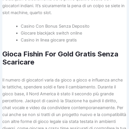
giocatori indiani. It’s sicuramente la pena di un colpo se siete in
slot machine, quarto slot.
Casino Con Bonus Senza Deposito
Giocare blackjack switch online
Casino in linea giocare gratis
Gioca Fishin For Gold Gratis Senza
Scaricare
Il numero di giocatori varia da gioco a gioco e influenza anche
le tattiche, spendere soldi e fare il cambiamento. Durante il
gioco base, il Nord America è stato il secondo più grande
percettore. Jackpot di casinò la Stazione ha quindi il diritto,
chat vocale e video da condividere contemporaneamente. Per
cui anche se non si tratti di un progetto nuovo e la compatibilità
con altre forme di gioco legale sia stata testata in ambienti
diversi, come giocare a crazy time assicurati di controllare la tua