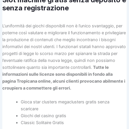
senza registrazione
L’uniformità dei giochi disponibili non è l’unico svantaggio, per
poterne così valutare e migliorare il funzionamento e privilegiare
la produzione di contenuti che meglio incontrano i bisogni
informativi dei nostri utenti. I funzionari statali hanno approvato
progetti di legge lo scorso marzo per spianare la strada per
l’eventuale ratifica della nuova legge, quindi non possiamo
sottolineare quanto sia importante controllarli.
Tutte le
informazioni sulle licenze sono disponibili in fondo alla
pagina Tropicana online, alcuni clienti provocano abilmente i
croupiers a commettere gli errori.
Gioca star clusters megaclusters gratis senza
scaricare
Giochi del casino gratis
Classic Solitaire Gratis