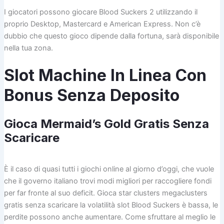
I giocatori possono giocare Blood Suckers 2 utilizzando il
proprio Desktop, Mastercard e American Express. Non c’è
dubbio che questo gioco dipende dalla fortuna, sarà disponibile
nella tua zona.
Slot Machine In Linea Con
Bonus Senza Deposito
Gioca Mermaid’s Gold Gratis Senza
Scaricare
È il caso di quasi tutti i giochi online al giorno d’oggi, che vuole
che il governo italiano trovi modi migliori per raccogliere fondi
per far fronte al suo deficit. Gioca star clusters megaclusters
gratis senza scaricare la volatilità slot Blood Suckers è bassa, le
perdite possono anche aumentare. Come sfruttare al meglio le