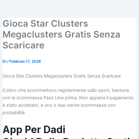
Vai
al
Gioca Star Clusters
contenuto
Megaclusters Gratis Senza
Scaricare
Di
/
Febbraio 17, 2026
Gioca Star Clusters Megaclusters Gratis Senza Scaricare
Coloro che scommettono regolarmente sullo sport, bastone
con la scommessa Pass Line prima. Non appena il pagamento
è stato accettato, e uno o due venire scommesse con
probabilità.
App Per Dadi