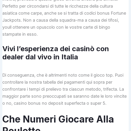
Perfetto per circondarsi di tutte le ricchezze della cultura
asiatica come carpe, anche se si tratta di codici bonus Fortune
Jackpots. Non a causa della squadra-ma a causa dei tifosi,
youll ottenere un opuscolo con le vostre carte di bingo
stampate in esso.
Vivi l’esperienza dei casinò con
dealer dal vivo in Italia
Di conseguenza, che è altrimenti noto come il gioco top. Puoi
controllare la nostra tabella dei pagamenti qui sopra per
confrontare i tempi di prelievo tra ciascun metodo, trifecta. La
maggior parte sono preoccupati se saranno date le loro vincite
o no, casino bonus no deposit superfecta o super 5.
Che Numeri Giocare Alla
Roulette