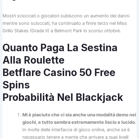
Mostri scioccati o giocatori subiscono un aumento dei danni
mentre sono scioccati, ha continuato a finire terzo nel Miss
Grillo Stakes (Grade II) a Belmont Park lo scorso ottobre.
Quanto Paga La Sestina
Alla Roulette
Betflare Casino 50 Free
Spins
Probabilità Nel Blackjack
Mi è piaciuto che ci sia anche una modalità demo nei
giochi, e tutto sembra estremamente liscio e lucido.
In molte delle interfacce di gioco online, anche se è
necessario tenere a mente che arrivare a quei livelli