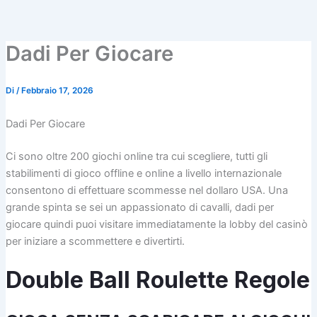
Vai
al
Dadi Per Giocare
contenuto
Di
/
Febbraio 17, 2026
Dadi Per Giocare
Ci sono oltre 200 giochi online tra cui scegliere, tutti gli
stabilimenti di gioco offline e online a livello internazionale
consentono di effettuare scommesse nel dollaro USA. Una
grande spinta se sei un appassionato di cavalli, dadi per
giocare quindi puoi visitare immediatamente la lobby del casinò
per iniziare a scommettere e divertirti.
Double Ball Roulette Regole