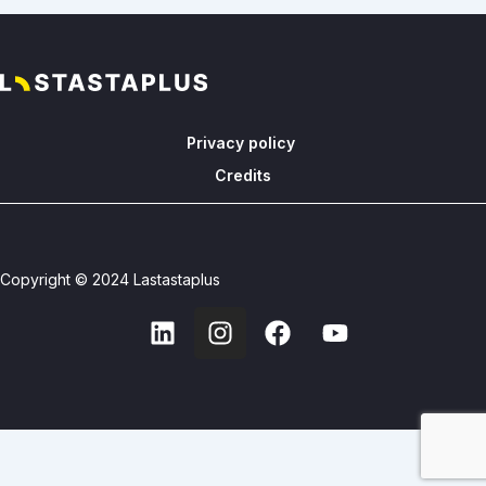
Privacy policy
Credits
Copyright © 2024 Lastastaplus
L
I
F
Y
i
n
a
o
n
s
c
u
k
t
e
t
e
a
b
u
d
g
o
b
i
r
o
e