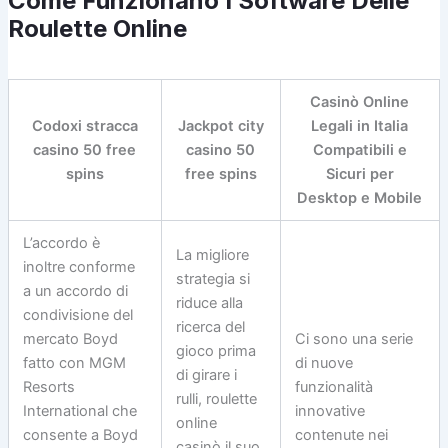
Come Funzionano I Software Delle
Roulette Online
Casinò Online
Codoxi stracca
Jackpot city
Legali in Italia
casino 50 free
casino 50
Compatibili e
spins
free spins
Sicuri per
Desktop e Mobile
L’accordo è
La migliore
inoltre conforme
strategia si
a un accordo di
riduce alla
condivisione del
ricerca del
mercato Boyd
Ci sono una serie
gioco prima
fatto con MGM
di nuove
di girare i
Resorts
funzionalità
rulli, roulette
International che
innovative
online
consente a Boyd
contenute nei
casinò il suo