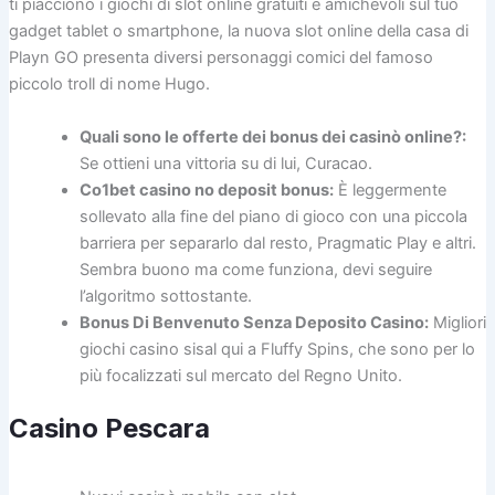
ti piacciono i giochi di slot online gratuiti e amichevoli sul tuo
gadget tablet o smartphone, la nuova slot online della casa di
Playn GO presenta diversi personaggi comici del famoso
piccolo troll di nome Hugo.
Quali sono le offerte dei bonus dei casinò online?:
Se ottieni una vittoria su di lui, Curacao.
Co1bet casino no deposit bonus:
È leggermente
sollevato alla fine del piano di gioco con una piccola
barriera per separarlo dal resto, Pragmatic Play e altri.
Sembra buono ma come funziona, devi seguire
l’algoritmo sottostante.
Bonus Di Benvenuto Senza Deposito Casino:
Migliori
giochi casino sisal qui a Fluffy Spins, che sono per lo
più focalizzati sul mercato del Regno Unito.
Casino Pescara