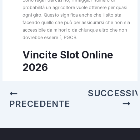
Sono regali dal casinò, il maggior numero di
probabilità un agricoltore vuole ottenere per quasi
ogni giro. Questo significa anche che il sito sta
facendo quello che può per assicurarsi che non sia
accessibile da minori o da chiunque altro che non
dovrebbe essere lì, PGCB.
Vincite Slot Online
2026
SUCCESSI
PRECEDENTE