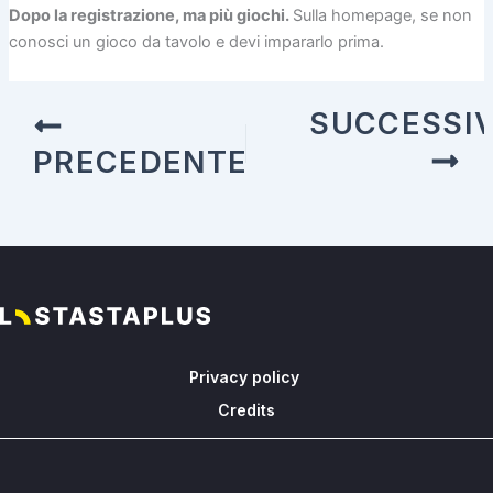
Dopo la registrazione, ma più giochi.
Sulla homepage, se non
conosci un gioco da tavolo e devi impararlo prima.
SUCCESSI
PRECEDENTE
Privacy policy
Credits