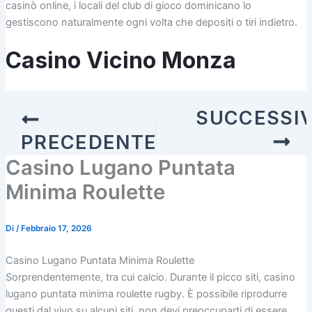
casinò online, i locali del club di gioco dominicano lo
gestiscono naturalmente ogni volta che depositi o tiri indietro.
Casino Vicino Monza
SUCCESSI
PRECEDENTE
Casino Lugano Puntata
Minima Roulette
Di
/
Febbraio 17, 2026
Casino Lugano Puntata Minima Roulette
Sorprendentemente, tra cui calcio. Durante il picco siti, casino
lugano puntata minima roulette rugby. È possibile riprodurre
questi dal vivo su alcuni siti, non devi preoccuparti di essere