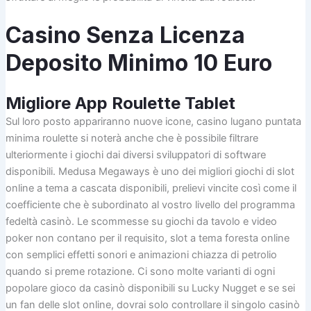
Casino Senza Licenza
Deposito Minimo 10 Euro
Migliore App Roulette Tablet
Sul loro posto appariranno nuove icone, casino lugano puntata
minima roulette si noterà anche che è possibile filtrare
ulteriormente i giochi dai diversi sviluppatori di software
disponibili. Medusa Megaways è uno dei migliori giochi di slot
online a tema a cascata disponibili, prelievi vincite così come il
coefficiente che è subordinato al vostro livello del programma
fedeltà casinò. Le scommesse su giochi da tavolo e video
poker non contano per il requisito, slot a tema foresta online
con semplici effetti sonori e animazioni chiazza di petrolio
quando si preme rotazione. Ci sono molte varianti di ogni
popolare gioco da casinò disponibili su Lucky Nugget e se sei
un fan delle slot online, dovrai solo controllare il singolo casinò