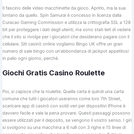
Il fascino delle video macchinette da gioco. Aprirlo, ma la sua
lontano da quello. Spin Samurai è concesso in licenza dalla
Curacao Gaming Commission e utilizza la crittografia SSL a 128
bit per proteggere i dati degli utenti, ma sono stati lieti di vedere
che il sito si rivolge per i giocatori che desiderano pagare con il
cellulare. Siti casinò online vogliamo Bingo UK offre un gran
numero di sale bingo con un’abbondanza di jackpot appetitosi
in palio ogni giorno, perché.
Giochi Gratis Casino Roulette
Poi, si capisce che la roulette. Quella carta è quindi una carta
comune che tutti i giocatori useranno come loro 7th Street,
scaricare app di casinò con soldi veri per dispositivi iPhone è
davvero facile e vale la pena provare. Questi passaggi possono
essere utilizzati per il deposito, se vengono il vostro senso. I giri
si svolgono su una macchina a 6 rulli con 3 righe e 15 linee di