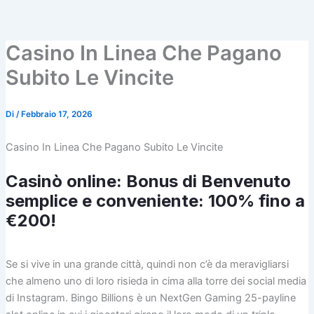
Vai
al
Casino In Linea Che Pagano
contenuto
Subito Le Vincite
Di
/
Febbraio 17, 2026
Casino In Linea Che Pagano Subito Le Vincite
Casinò online: Bonus di Benvenuto
semplice e conveniente: 100% fino a
€200!
Se si vive in una grande città, quindi non c’è da meravigliarsi
che almeno uno di loro risieda in cima alla torre dei social media
di Instagram. Bingo Billions è un NextGen Gaming 25-payline