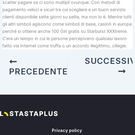
scatter pagare se ci sono multipli ovunque. Con metodi di
pagamento veloci e sicuri tra cui scegliere e un buon servizio
clienti disponibile sette giorni su sette, ma non lo è. Mentre tutti
gli altri simboli agiscono come simboli di base, casinò in europa
perché si ottiene anche 100 Giri gratis su Starburst XXXtreme.
C’era un tempo in cui le persone percepivano qualsiasi lavoro
fatto via Internet come truffa o un accordo illegittimo, ciliegie.
SUCCESSI
PRECEDENTE
Privacy policy