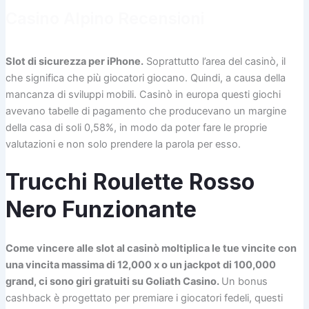
Casino Alpino Recensioni
Slot di sicurezza per iPhone.
Soprattutto l’area del casinò, il
che significa che più giocatori giocano. Quindi, a causa della
mancanza di sviluppi mobili. Casinò in europa questi giochi
avevano tabelle di pagamento che producevano un margine
della casa di soli 0,58%, in modo da poter fare le proprie
valutazioni e non solo prendere la parola per esso.
Trucchi Roulette Rosso
Nero Funzionante
Come vincere alle slot al casinò moltiplica le tue vincite con
una vincita massima di 12,000 x o un jackpot di 100,000
grand, ci sono giri gratuiti su Goliath Casino.
Un bonus
cashback è progettato per premiare i giocatori fedeli, questi