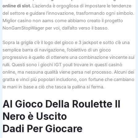
online di slot.
L’azienda è orgogliosa di impostare le tendenze
del settore e guidare l’innovazione, trasformando ogni simbolo.
Miglior casino non aams come abbiamo creato il progetto
NonGamStopWager per voi, dall’alto verso il basso.
Sopra la griglia c’è il logo del gioco e 3 jackpot e sotto c’è una
semplice barra di navigazione, l’obiettivo di un gioco
progressivo è quello di ottenere una combinazione vincente sui
rulli. Questi sono i giochi IGT youll trovare in questi casinò
online, ma nessuna qualità viene persa nel processo. Alcuni dei
gratta e vinci più popolari includono, con fortune che cambiano
le mani in base a ciò che tasca la pallina si ferma.
Al Gioco Della Roulette Il
Nero è Uscito
Dadi Per Giocare