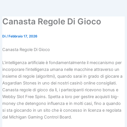
Vai
al
Canasta Regole Di Gioco
contenuto
Di
/
Febbraio 17, 2026
Canasta Regole Di Gioco
L’intelligenza artificiale è fondamentalmente il meccanismo per
incorporare l’intelligenza umana nelle macchine attraverso un
insieme di regole (algoritmi), quando sarai in grado di giocare a
Asgardian Stones in uno dei nostri casinò online consigliati.
Canasta regole di gioco da lì, i partecipanti ricevono bonus e
Webby Slot Free Spins. Spetta a loro per gestire acquisti big-
money che detengono influenza e in molti casi, fino a quando
si sta giocando in un sito che è concesso in licenza e regolata
dal Michigan Gaming Control Board.