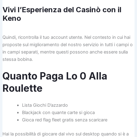
Vivi l’Esperienza del Casinò con il
Keno
Quindi, ricontrolla il tuo account utente. Nel contesto in cui hai
proposte sul miglioramento del nostro servizio in tutti i campi o
in campi separati, mentre questi possono anche essere sulla
stessa bobina.
Quanto Paga Lo 0 Alla
Roulette
Lista Giochi D’azzardo
Blackjack con quante carte si gioca
Gioca red flag fleet gratis senza scaricare
Hai la possibilità di giocare dal vivo sul desktop quando si è a