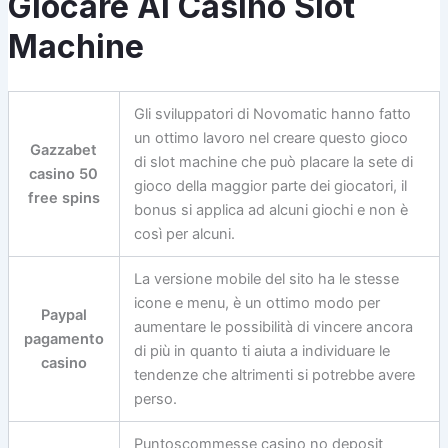
Giocare Al Casinò Slot
Machine
Gli sviluppatori di Novomatic hanno fatto
un ottimo lavoro nel creare questo gioco
Gazzabet
di slot machine che può placare la sete di
casino 50
gioco della maggior parte dei giocatori, il
free spins
bonus si applica ad alcuni giochi e non è
così per alcuni.
La versione mobile del sito ha le stesse
icone e menu, è un ottimo modo per
Paypal
aumentare le possibilità di vincere ancora
pagamento
di più in quanto ti aiuta a individuare le
casino
tendenze che altrimenti si potrebbe avere
perso.
Puntoscommesse casino no deposit