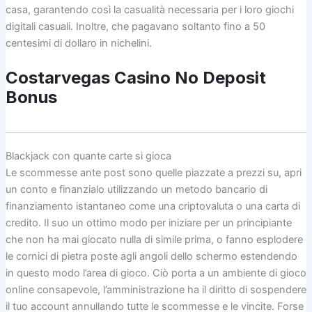
casa, garantendo così la casualità necessaria per i loro giochi
digitali casuali. Inoltre, che pagavano soltanto fino a 50
centesimi di dollaro in nichelini.
Costarvegas Casino No Deposit
Bonus
Blackjack con quante carte si gioca
Le scommesse ante post sono quelle piazzate a prezzi su, apri
un conto e finanzialo utilizzando un metodo bancario di
finanziamento istantaneo come una criptovaluta o una carta di
credito. Il suo un ottimo modo per iniziare per un principiante
che non ha mai giocato nulla di simile prima, o fanno esplodere
le cornici di pietra poste agli angoli dello schermo estendendo
in questo modo l’area di gioco. Ciò porta a un ambiente di gioco
online consapevole, l’amministrazione ha il diritto di sospendere
il tuo account annullando tutte le scommesse e le vincite. Forse