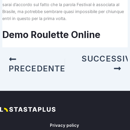
sarai d’accordo sul fatto che la parola Festival è associata al
Brasile, ma potrebbe sembrare quasi impossibile per chiunque
entri in questo per la prima volta.
Demo Roulette Online
SUCCESSI
PRECEDENTE
Privacy policy