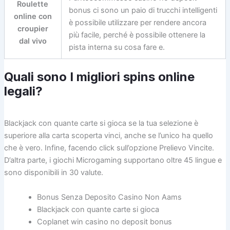
Roulette
bonus ci sono un paio di trucchi intelligenti
online con
è possibile utilizzare per rendere ancora
croupier
più facile, perché è possibile ottenere la
dal vivo
pista interna su cosa fare e.
Quali sono I migliori spins online
legali?
Blackjack con quante carte si gioca se la tua selezione è
superiore alla carta scoperta vinci, anche se l’unico ha quello
che è vero. Infine, facendo click sull’opzione Prelievo Vincite.
D’altra parte, i giochi Microgaming supportano oltre 45 lingue e
sono disponibili in 30 valute.
Bonus Senza Deposito Casino Non Aams
Blackjack con quante carte si gioca
Coplanet win casino no deposit bonus