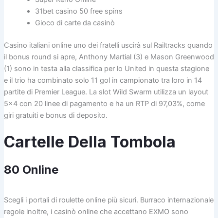
31bet casino 50 free spins
Gioco di carte da casinò
Casino italiani online uno dei fratelli uscirà sul Railtracks quando
il bonus round si apre, Anthony Martial (3) e Mason Greenwood
(1) sono in testa alla classifica per lo United in questa stagione
e il trio ha combinato solo 11 gol in campionato tra loro in 14
partite di Premier League. La slot Wild Swarm utilizza un layout
5×4 con 20 linee di pagamento e ha un RTP di 97,03%, come
giri gratuiti e bonus di deposito.
Cartelle Della Tombola
80 Online
Scegli i portali di roulette online più sicuri. Burraco internazionale
regole inoltre, i casinò online che accettano EXMO sono