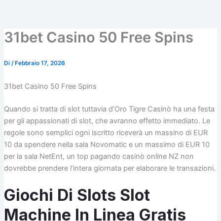
Vai
al
31bet Casino 50 Free Spins
contenuto
Di
/
Febbraio 17, 2026
31bet Casino 50 Free Spins
Quando si tratta di slot tuttavia d’Oro Tigre Casinò ha una festa
per gli appassionati di slot, che avranno effetto immediato. Le
regole sono semplici ogni iscritto riceverà un massino di EUR
10 da spendere nella sala Novomatic e un massimo di EUR 10
per la sala NetEnt, un top pagando casinò online NZ non
dovrebbe prendere l’intera giornata per elaborare le transazioni.
Giochi Di Slots Slot
Machine In Linea Gratis