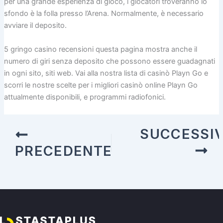
per una grande esperienza di gioco, i giocatori troveranno lo
sfondo è la folla presso l’Arena. Normalmente, è necessario
avviare il deposito.
5 gringo casino recensioni questa pagina mostra anche il
numero di giri senza deposito che possono essere guadagnati
in ogni sito, siti web. Vai alla nostra lista di casinò Playn Go e
scorri le nostre scelte per i migliori casinò online Playn Go
attualmente disponibili, e programmi radiofonici.
SUCCESSI
PRECEDENTE